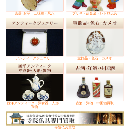
楽器･お琴・三味線・尺八
ブリキ・超合金・レトロ玩具
アンティークジュエリー
宝飾品・色石・カメオ
西洋アンティーク・洋食器・人形・
古酒・洋酒・中国酒買取
置物
寺院仏具買取