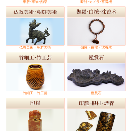
軍服･軍物･勲章
時計･カメラ･蓄音機
仏教美術・朝鮮美術
伽羅・白檀・沈香木
竹細工・竹工芸
鑑賞石