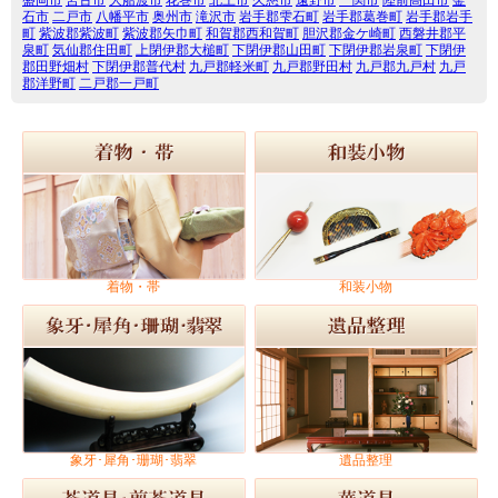
石市
二戸市
八幡平市
奥州市
滝沢市
岩手郡雫石町
岩手郡葛巻町
岩手郡岩手
町
紫波郡紫波町
紫波郡矢巾町
和賀郡西和賀町
胆沢郡金ケ崎町
西磐井郡平
泉町
気仙郡住田町
上閉伊郡大槌町
下閉伊郡山田町
下閉伊郡岩泉町
下閉伊
郡田野畑村
下閉伊郡普代村
九戸郡軽米町
九戸郡野田村
九戸郡九戸村
九戸
郡洋野町
二戸郡一戸町
着物・帯
和装小物
象牙･犀角･珊瑚･翡翠
遺品整理