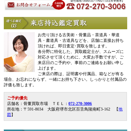
お売り頂ける古美術・骨董品・茶道具・華道
具・書道具・古道具などを、店舗に直接お持ち
頂ければ、即日査定･買取を致します。
各分野に特化した、買取鑑定士が、スムーズに
対応させて頂くために、大変お手数ですが、ご
来店日のご予約や、事前のご連絡をお願い申し
上げます。
ご来店の際は、証明書や付属品、箱などが有る
場合、お忘れにならず、一緒にお持ち下さい。しっかりと付属品の
評価も致します。
ご予約優先
店舗名：骨董買取市場 ＴＥＬ：
072-270-3006
所在地：〒591-8034 大阪府堺市北区百舌鳥陵南町3-162 【
地
図
】