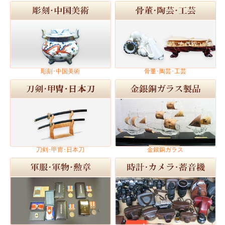
彫刻･中国美術
骨董･陶芸･工芸
刀剣･甲冑･日本刀
金銀銅ガラス