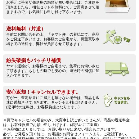
お手元に手頃な発送用の箱類が無い場合には、ご連絡を
頂きましたら、梱包セットを無料にて、ご用意させて頂
きますので、お気軽にお申し付け下さいませ。
送料無料（片道）
事前にお問い合せの上、「ヤマト便」の着払にて、商品
をご発送下さいませ。お客様のご自宅から、骨董買取市
場までの送料を、弊社が負担させて頂きます。
紛失破損もバッチリ補償
ヤマト運輸が、お客様のご自宅まで、集荷にお伺いさせ
て頂きます。もしもの時でも安心の、運送時の補償に加
入ができます。
安心返却！キャンセルできます。
万が一、査定結果にご満足を頂けない場合は、商品を迅
速に返却させて頂きます。キャンセル料は頂きません。
(返却時の送料は、お客様負担となります。)
※買取キャンセルの場合のみ、大変申し訳ございませんが、商品の返送料金
は、お客様負担でお願い申し上げます。(着払いにて返送)
※お品物によりましては、お買い取りが出来ない場合もございます。
必ず、ご発送を頂く前に、お電話かお問合せフォームより、ご確認下さい。
事前のご連絡が無い状態で(当社の了承が無いものも含む)、着払いにて商品のご