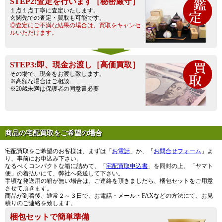
STEP2:査定を行います［秘密厳守］
１点１点丁寧に査定いたします。
玄関先での査定・買取も可能です。
◎査定にご不満な結果の場合は、買取をキャンセ
ルいただけます。
STEP3:即、現金お渡し［高価買取］
その場で、現金をお渡し致します。
※高額な場合はご相談
※20歳未満は保護者の同意書必要
商品の宅配買取をご希望の場合
宅配買取をご希望のお客様は、まずは「
お電話
」か、「
お問合せフォーム
」よ
り、事前にお申込み下さい。
なるべくコンパクトな箱に詰めて、「
宅配買取申込書
」を同封の上、「ヤマト
便」の着払いにて、弊社へ発送して下さい。
手頃な発送用の箱が無い場合は、ご連絡を頂きましたら、梱包セットをご用意
させて頂きます。
商品が到着後、通常２～３日で、お電話・メール・FAXなどの方法にて、お見
積りのご連絡を致します。
梱包セットで簡単準備