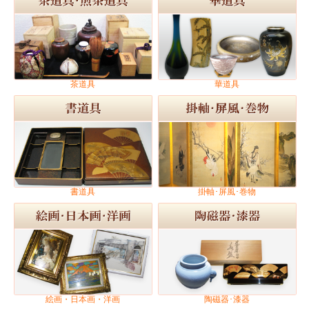
茶道具
華道具
書道具
掛軸･屏風･巻物
絵画・日本画・洋画
陶磁器･漆器