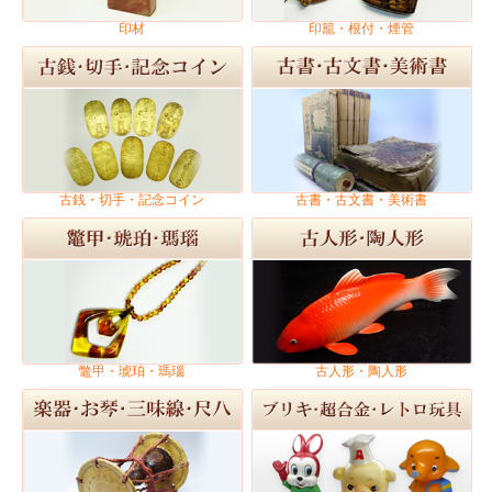
印材
印籠・根付・煙管
古銭・切手・記念コイン
古書・古文書・美術書
鼈甲・琥珀・瑪瑙
古人形・陶人形