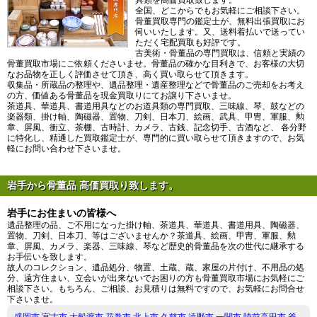
全国、どこからでもお気軽にご相談下さい。
骨董買取専門の鑑定士が、無料出張買取にお
伺いいたします。又、送料着払いで送ってい
ただく宅配買取も好評です。
古美術・骨董品の専門買取は、信頼と実績の
骨董買取市場にご依頼くださいませ。骨董品の確かな目利きで、お客様の大切
なお品物を正しく評価させて頂き、高く買い取らせて頂きます。
収集品・所蔵品の整理や、遺品整理・遺産整理などで骨董品のご売却をお考え
の方、価値ある骨董品を現金買取りにてお譲り下さいませ。
茶道具、華道具、書道用具などのお道具類の専門買取、三味線、琴、鼓などの
楽器類、掛け軸、陶磁器、置物、刀剣、日本刀、絵画、武具、甲冑、軍服、勲
章、屏風、衝立、茶棚、古時計、カメラ、古銭、記念切手、古酒など、 各分野
に特化し、精通した買取鑑定士が、専門的に買い取らせて頂きますので、お気
軽にお問い合わせ下さいませ。
岩手から骨董品 高価買取り致します。
岩手にお住まいの皆様へ
遺品整理の品、ご不用になった掛け軸、茶道具、華道具、書道用具、陶磁器、
置物、刀剣、日本刀、等はございませんか？茶道具、絵画、甲冑、軍服、勲
章、屏風、カメラ、楽器、三味線、琴など歴史的骨董品を次の世代に継承する
お手伝いを致します。
故人のコレクション、遺品処分、物置、土蔵、蔵、家屋の片付け、不用品の処
分、遠方住まい、立会いが出来ないでお困りの方も骨董買取市場にお気軽にご
相談下さい。もちろん、ご相談、お見積りは無料ですので、お気軽にお問合せ
下さいませ。
盛岡市
宮古市
大船渡市
花巻市
北上市
久慈市
遠野市
一関市
陸前高田市
釜