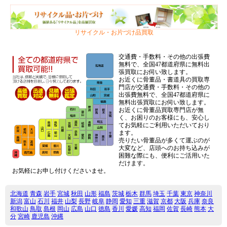
リサイクル・お片づけ品買取
交通費・手数料・その他の出張費
無料で、全国47都道府県に無料出
張買取にお伺い致します。
お近くに骨董品・書道具の買取専
門店が交通費・手数料・その他の
出張費無料で、全国47都道府県に
無料出張買取にお伺い致します。
お近くに骨董品買取専門店が無
く、お困りのお客様にも、安心し
てお気軽にご利用いただいており
ます。
売りたい骨董品が多くて運ぶのが
大変など、店頭へのお持ち込みが
困難な際にも、便利にご活用いた
だけます。
お気軽にお申し付けくださいませ。
北海道
青森
岩手
宮城
秋田
山形
福島
茨城
栃木
群馬
埼玉
千葉
東京
神奈川
新潟
富山
石川
福井
山梨
長野
岐阜
静岡
愛知
三重
滋賀
京都
大阪
兵庫
奈良
和歌山
鳥取
島根
岡山
広島
山口
徳島
香川
愛媛
高知
福岡
佐賀
長崎
熊本
大
分
宮崎
鹿児島
沖縄