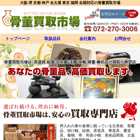
大阪 堺 京都 神戸 名古屋 東京 福岡 全国対応の骨董買取市場
トップページ
取扱品目
会社案内
お問合せ
押入れの奥や倉庫に眠っている古美術、骨董
品、掛け軸、絵画、茶道具、華道具、書道
具、着物、帯、和装小物、美術品関係、古道
具類を高価買取致します。