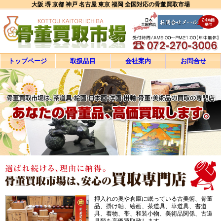
大阪 堺 京都 神戸 名古屋 東京 福岡 全国対応の骨董買取市場
トップページ
取扱品目
会社案内
お問合せ
押入れの奥や倉庫に眠っている古美術、骨董
品、掛け軸、絵画、茶道具、華道具、書道
具、着物、帯、和装小物、美術品関係、古道
具類を高価買取致します。