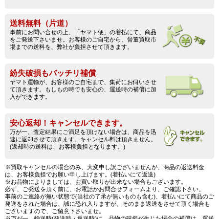
送料無料（片道）
事前にお問い合せの上、「ヤマト便」の着払にて、商品
をご発送下さいませ。お客様のご自宅から、骨董買取市
場までの送料を、弊社が負担させて頂きます。
紛失破損もバッチリ補償
ヤマト運輸が、お客様のご自宅まで、集荷にお伺いさせ
て頂きます。もしもの時でも安心の、運送時の補償に加
入ができます。
安心返却！キャンセルできます。
万が一、査定結果にご満足を頂けない場合は、商品を迅
速に返却させて頂きます。キャンセル料は頂きません。
(返却時の送料は、お客様負担となります。)
※買取キャンセルの場合のみ、大変申し訳ございませんが、商品の返送料金
は、お客様負担でお願い申し上げます。(着払いにて返送)
※お品物によりましては、お買い取りが出来ない場合もございます。
必ず、ご発送を頂く前に、お電話かお問合せフォームより、ご確認下さい。
事前のご連絡が無い状態で(当社の了承が無いものも含む)、着払いにて商品のご
発送をされた場合は、誠に恐れ入りますが、そのまま返送をさせて頂く場合も
ございますので、ご留意下さいませ。
※万が一、輸送時(発送時・返送時)に、品物の破損が生じた場合の補償は、運送