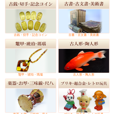
古銭・切手・記念コイン
古書・古文書・美術書
鼈甲・琥珀・瑪瑙
古人形・陶人形