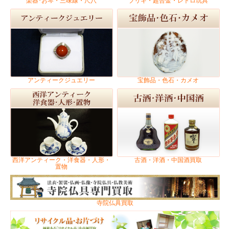
楽器･お琴・三味線・尺八
ブリキ・超合金・レトロ玩具
アンティークジュエリー
宝飾品・色石・カメオ
西洋アンティーク・洋食器・人形・
古酒・洋酒・中国酒買取
置物
寺院仏具買取