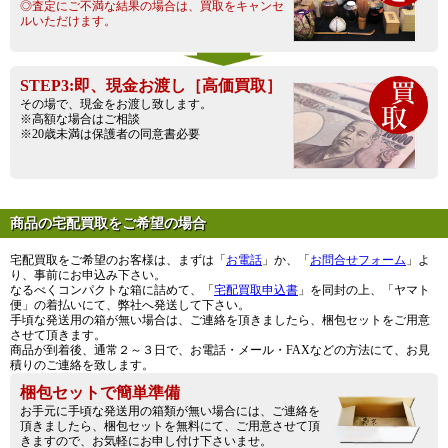
◎査定にご不満な結果の場合は、買取をキャンセ
ルいただけます。
STEP3:即、現金お渡し［高価買取］
その場で、現金をお渡し致します。
※高額な場合はご相談
※20歳未満は保護者の同意書必要
商品の宅配買取をご希望の場合
宅配買取をご希望のお客様は、まずは「
お電話
」か、「
お問合せフォーム
」よ
り、事前にお申込み下さい。
なるべくコンパクトな箱に詰めて、「
宅配買取申込書
」を同封の上、「ヤマト
便」の着払いにて、弊社へ発送して下さい。
手頃な発送用の箱が無い場合は、ご連絡を頂きましたら、梱包セットをご用意
させて頂きます。
商品が到着後、通常２～３日で、お電話・メール・FAXなどの方法にて、お見
積りのご連絡を致します。
梱包セットで簡単準備
お手元に手頃な発送用の箱類が無い場合には、ご連絡を
頂きましたら、梱包セットを無料にて、ご用意させて頂
きますので、お気軽にお申し付け下さいませ。