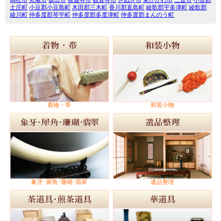
土庄町
小豆郡小豆島町
木田郡三木町
香川郡直島町
綾歌郡宇多津町
綾歌郡
綾川町
仲多度郡琴平町
仲多度郡多度津町
仲多度郡まんのう町
着物・帯
和装小物
象牙･犀角･珊瑚･翡翠
遺品整理