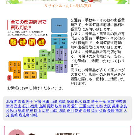
リサイクル・お片づけ品買取
交通費・手数料・その他の出張費
無料で、全国47都道府県に無料出
張買取にお伺い致します。
お近くに骨董品・書道具の買取専
門店が交通費・手数料・その他の
出張費無料で、全国47都道府県に
無料出張買取にお伺い致します。
お近くに骨董品買取専門店が無
く、お困りのお客様にも、安心し
てお気軽にご利用いただいており
ます。
売りたい骨董品が多くて運ぶのが
大変など、店頭へのお持ち込みが
困難な際にも、便利にご活用いた
だけます。
お気軽にお申し付けくださいませ。
北海道
青森
岩手
宮城
秋田
山形
福島
茨城
栃木
群馬
埼玉
千葉
東京
神奈川
新潟
富山
石川
福井
山梨
長野
岐阜
静岡
愛知
三重
滋賀
京都
大阪
兵庫
奈良
和歌山
鳥取
島根
岡山
広島
山口
徳島
香川
愛媛
高知
福岡
佐賀
長崎
熊本
大
分
宮崎
鹿児島
沖縄