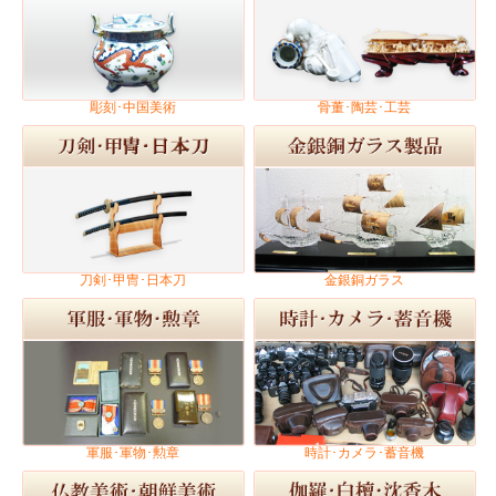
彫刻･中国美術
骨董･陶芸･工芸
刀剣･甲冑･日本刀
金銀銅ガラス
軍服･軍物･勲章
時計･カメラ･蓄音機