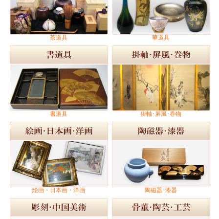
茶道具
華道具
書道具
掛軸･屏風･巻物
絵画・日本画・洋画
陶磁器･漆器