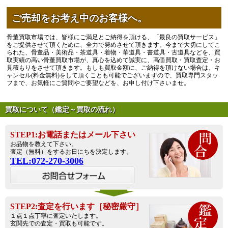
ご売却をお考え中のお客様へ。
骨董買取市場では、皆様にご満足とご納得を頂ける、「最良の買取サービス」
をご提供させて頂くために、全力で努めさせて頂きます。今まで大切にしてこ
られた、骨董品・美術品・茶道具・着物・華道具・書道具・古道具などを、買
取実績の高い骨董買取市場が、真心を込めて誠実に、高価買取・買取査定・お
見積もりをさせて頂きます。もしも買取金額に、ご納得を頂けない場合は、キ
ャンセル(料金無料)をして頂くことも可能でございますので、買取専門スタッ
フまで、お気軽にご質問やご要望などを、お申し付け下さいませ。
買取について（鑑定～買取の流れ）
STEP1:お電話またはメール下さい
お品物を教えて下さい。
査定（無料）をするお日にちを決定します。
TEL:072-270-3006
STEP2:査定を行います［秘密厳守］
１点１点丁寧に査定いたします。
玄関先での査定・買取も可能です。