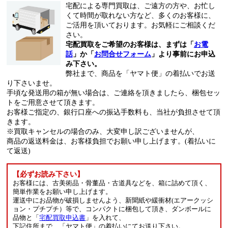
宅配による専門買取は、ご遠方の方や、お忙し
くて時間が取れない方など、多くのお客様に、
ご活用を頂いております。お気軽にご相談くだ
さい。
宅配買取をご希望のお客様は、まずは「
お電
話
」か「
お問合せフォーム
」より事前にお申込
み下さい。
弊社まで、商品を「ヤマト便」の着払いでお送
り下さいませ。
手頃な発送用の箱が無い場合は、ご連絡を頂きましたら、梱包セッ
トをご用意させて頂きます。
お客様ご指定の、銀行口座への振込手数料も、当社が負担させて頂
きます。
※買取キャンセルの場合のみ、大変申し訳ございませんが、
商品の返送料金は、お客様負担でお願い申し上げます。(着払いに
て返送)
【必ずお読み下さい】
お客様には、古美術品・骨董品・古道具などを、箱に詰めて頂く、
簡単作業をお願い申し上げます。
運送中にお品物が破損しませんよう、新聞紙や緩衝材(エアークッシ
ョン・プチプチ）等で、コンパクトに梱包して頂き、ダンボールに
品物と「
宅配買取申込書
」を入れて、
下記住所まで、「ヤマト便」の着払いにてお送り下さい。