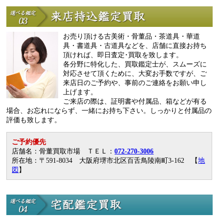
お売り頂ける古美術・骨董品・茶道具・華道
具・書道具・古道具などを、店舗に直接お持ち
頂ければ、即日査定･買取を致します。
各分野に特化した、買取鑑定士が、スムーズに
対応させて頂くために、大変お手数ですが、ご
来店日のご予約や、事前のご連絡をお願い申し
上げます。
ご来店の際は、証明書や付属品、箱などが有る
場合、お忘れにならず、一緒にお持ち下さい。しっかりと付属品の
評価も致します。
ご予約優先
店舗名：骨董買取市場 ＴＥＬ：
072-270-3006
所在地：〒591-8034 大阪府堺市北区百舌鳥陵南町3-162 【
地
図
】