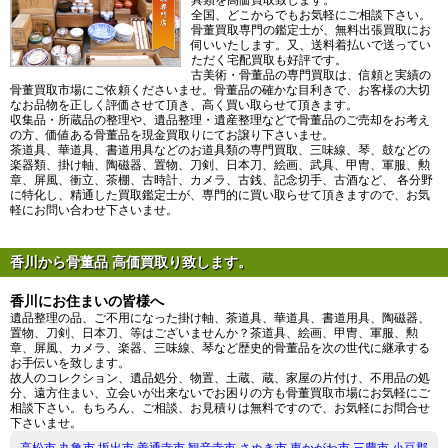
全国、どこからでもお気軽にご相談下さい。
骨董買取専門の鑑定士が、無料出張買取にお
伺いいたします。又、送料着払いで送ってい
ただく宅配買取も好評です。
古美術・骨董品の専門買取は、信頼と実績の
骨董買取市場にご依頼くださいませ。骨董品の確かな目利きで、お客様の大切
なお品物を正しく評価させて頂き、高く買い取らせて頂きます。
収集品・所蔵品の整理や、遺品整理・遺産整理などで骨董品のご売却をお考え
の方、価値ある骨董品を現金買取りにてお譲り下さいませ。
茶道具、華道具、書道用具などのお道具類の専門買取、三味線、琴、鼓などの
楽器類、掛け軸、陶磁器、置物、刀剣、日本刀、絵画、武具、甲冑、軍服、勲
章、屏風、衝立、茶棚、古時計、カメラ、古銭、記念切手、古酒など、 各分野
に特化し、精通した買取鑑定士が、専門的に買い取らせて頂きますので、お気
軽にお問い合わせ下さいませ。
香川から骨董品 高価買取り致します。
香川にお住まいの皆様へ
遺品整理の品、ご不用になった掛け軸、茶道具、華道具、書道用具、陶磁器、
置物、刀剣、日本刀、等はございませんか？茶道具、絵画、甲冑、軍服、勲
章、屏風、カメラ、楽器、三味線、琴など歴史的骨董品を次の世代に継承する
お手伝いを致します。
故人のコレクション、遺品処分、物置、土蔵、蔵、家屋の片付け、不用品の処
分、遠方住まい、立会いが出来ないでお困りの方も骨董買取市場にお気軽にご
相談下さい。もちろん、ご相談、お見積りは無料ですので、お気軽にお問合せ
下さいませ。
高松市
丸亀市
坂出市
善通寺市
観音寺市
さぬき市
東かがわ市
三豊市
小豆郡