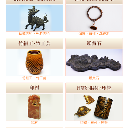
仏教美術・朝鮮美術
伽羅・白檀・沈香木
竹細工・竹工芸
鑑賞石
印材
印籠・根付・煙管