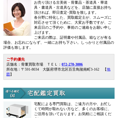
お売り頂ける古美術・骨董品・茶道具・華道
具・書道具・古道具などを、店舗に直接お持ち
頂ければ、即日査定･買取を致します。
各分野に特化した、買取鑑定士が、スムーズに
対応させて頂くために、大変お手数ですが、ご
来店日のご予約や、事前のご連絡をお願い申し
上げます。
ご来店の際は、証明書や付属品、箱などが有る
場合、お忘れにならず、一緒にお持ち下さい。しっかりと付属品の
評価も致します。
ご予約優先
店舗名：骨董買取市場 ＴＥＬ：
072-270-3006
所在地：〒591-8034 大阪府堺市北区百舌鳥陵南町3-162 【
地
図
】
宅配による専門買取は、ご遠方の方や、お忙し
くて時間が取れない方など、多くのお客様に、
ご活用を頂いております。お気軽にご相談くだ