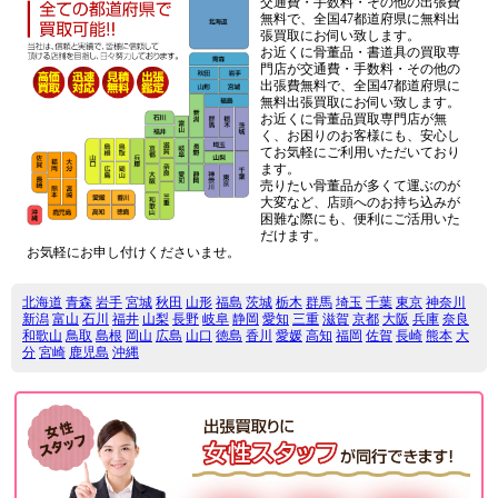
交通費・手数料・その他の出張費
無料で、全国47都道府県に無料出
張買取にお伺い致します。
お近くに骨董品・書道具の買取専
門店が交通費・手数料・その他の
出張費無料で、全国47都道府県に
無料出張買取にお伺い致します。
お近くに骨董品買取専門店が無
く、お困りのお客様にも、安心し
てお気軽にご利用いただいており
ます。
売りたい骨董品が多くて運ぶのが
大変など、店頭へのお持ち込みが
困難な際にも、便利にご活用いた
だけます。
お気軽にお申し付けくださいませ。
北海道
青森
岩手
宮城
秋田
山形
福島
茨城
栃木
群馬
埼玉
千葉
東京
神奈川
新潟
富山
石川
福井
山梨
長野
岐阜
静岡
愛知
三重
滋賀
京都
大阪
兵庫
奈良
和歌山
鳥取
島根
岡山
広島
山口
徳島
香川
愛媛
高知
福岡
佐賀
長崎
熊本
大
分
宮崎
鹿児島
沖縄