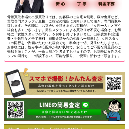
骨董買取市場の出張買取りでは、お客様のご自宅や別宅、蔵や倉庫など、
買取専門スタッフが直接、ご指定の場所にお伺いさせて頂き、専門買取を
致します。その際に、お立会いを頂きますお客様が、「女性一人」と言う
場合も多くございます。男性スタッフによる買取りが不安な場合は、お気
軽に「女性スタッフの同行」をお申し付け下さいませ。出張費無料(交通
費・手数料など全て無料：買取金額からの相殺も一切無し)、女性スタッ
フの同行をご依頼いただいた場合でも、料金は一切、発生いたしません。
お客様には、悩み事や心配事が無い状態で、安心してご不要な骨董品のご
売却を頂くことが、一番大切だと考えておりますので、お気軽に女性スタ
ッフの同行も、ご相談下さい。可能な限り、ご要望に沿わせて頂きます。