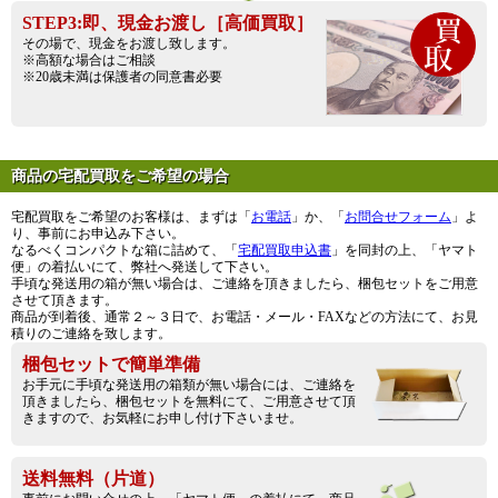
STEP3:即、現金お渡し［高価買取］
その場で、現金をお渡し致します。
※高額な場合はご相談
※20歳未満は保護者の同意書必要
商品の宅配買取をご希望の場合
宅配買取をご希望のお客様は、まずは「
お電話
」か、「
お問合せフォーム
」よ
り、事前にお申込み下さい。
なるべくコンパクトな箱に詰めて、「
宅配買取申込書
」を同封の上、「ヤマト
便」の着払いにて、弊社へ発送して下さい。
手頃な発送用の箱が無い場合は、ご連絡を頂きましたら、梱包セットをご用意
させて頂きます。
商品が到着後、通常２～３日で、お電話・メール・FAXなどの方法にて、お見
積りのご連絡を致します。
梱包セットで簡単準備
お手元に手頃な発送用の箱類が無い場合には、ご連絡を
頂きましたら、梱包セットを無料にて、ご用意させて頂
きますので、お気軽にお申し付け下さいませ。
送料無料（片道）