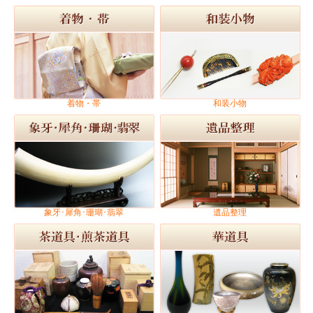
着物・帯
和装小物
象牙･犀角･珊瑚･翡翠
遺品整理