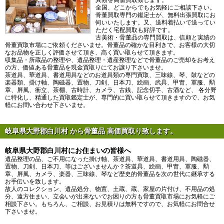
全国、どこからでもお気軽にご相談下さい。
骨董買取専門の鑑定士が、無料出張買取にお
伺いいたします。又、送料着払いで送ってい
ただく宅配買取も好評です。
古美術・骨董品の専門買取は、信頼と実績の
骨董買取市場にご依頼くださいませ。骨董品の確かな目利きで、お客様の大切
なお品物を正しく評価させて頂き、高く買い取らせて頂きます。
収集品・所蔵品の整理や、遺品整理・遺産整理などで骨董品のご売却をお考え
の方、価値ある骨董品を現金買取りにてお譲り下さいませ。
茶道具、華道具、書道用具などのお道具類の専門買取、三味線、琴、鼓などの
楽器類、掛け軸、陶磁器、置物、刀剣、日本刀、絵画、武具、甲冑、軍服、勲
章、屏風、衝立、茶棚、古時計、カメラ、古銭、記念切手、古酒など、 各分野
に特化し、精通した買取鑑定士が、専門的に買い取らせて頂きますので、お気
軽にお問い合わせ下さいませ。
岐阜県大野郡白川村 から骨董品 高価買取り致します。
岐阜県大野郡白川村にお住まいの皆様へ
遺品整理の品、ご不用になった掛け軸、茶道具、華道具、書道用具、陶磁器、
置物、刀剣、日本刀、等はございませんか？茶道具、絵画、甲冑、軍服、勲
章、屏風、カメラ、楽器、三味線、琴など歴史的骨董品を次の世代に継承する
お手伝いを致します。
故人のコレクション、遺品処分、物置、土蔵、蔵、家屋の片付け、不用品の処
分、遠方住まい、立会いが出来ないでお困りの方も骨董買取市場にお気軽にご
相談下さい。もちろん、ご相談、お見積りは無料ですので、お気軽にお問合せ
下さいませ。