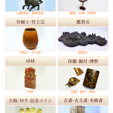
仏教美術・朝鮮美術
伽羅・白檀・沈香木
竹細工・竹工芸
鑑賞石
印材
印籠・根付・煙管