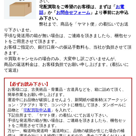
さい。
宅配買取をご希望のお客様は、まずは「
お電
話
」か「
お問合せフォーム
」より事前にお申込
み下さい。
弊社まで、商品を「ヤマト便」の着払いでお送
り下さいませ。
手頃な発送用の箱が無い場合は、ご連絡を頂きましたら、梱包セッ
トをご用意させて頂きます。
お客様ご指定の、銀行口座への振込手数料も、当社が負担させて頂
きます。
※買取キャンセルの場合のみ、大変申し訳ございませんが、
商品の返送料金は、お客様負担でお願い申し上げます。(着払いに
て返送)
【必ずお読み下さい】
お客様には、古美術品・骨董品・古道具などを、箱に詰めて頂く、
簡単作業をお願い申し上げます。
運送中にお品物が破損しませんよう、新聞紙や緩衝材(エアークッシ
ョン・プチプチ）等で、コンパクトに梱包して頂き、ダンボールに
品物と「
宅配買取申込書
」を入れて、
下記住所まで、「ヤマト便」の着払いにてお送り下さい。
手頃な発送用の箱が無い場合は、ご連絡を頂きましたら、梱包セッ
トをご用意させて頂きます。
万が一、輸送時(発送時・返送時)に、品物の破損が生じた場合の補
償は、運送会社による補償に準じますので、予めご了承くださいま