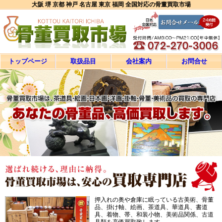
大阪 堺 京都 神戸 名古屋 東京 福岡 全国対応の骨董買取市場
トップページ
取扱品目
会社案内
お問合せ
押入れの奥や倉庫に眠っている古美術、骨董
品、掛け軸、絵画、茶道具、華道具、書道
具、着物、帯、和装小物、美術品関係、古道
具類を高価買取致します。