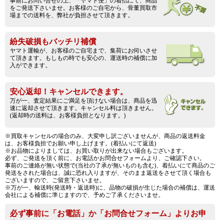
事前にお問い合せの上、「ヤマト便」の着払にて、商品
をご発送下さいませ。お客様のご自宅から、骨董買取市
場までの送料を、弊社が負担させて頂きます。
紛失破損もバッチリ補償
ヤマト運輸が、お客様のご自宅まで、集荷にお伺いさせ
て頂きます。もしもの時でも安心の、運送時の補償に加
入ができます。
安心返却！キャンセルできます。
万が一、査定結果にご満足を頂けない場合は、商品を迅
速に返却させて頂きます。キャンセル料は頂きません。
(返却時の送料は、お客様負担となります。)
※買取キャンセルの場合のみ、大変申し訳ございませんが、商品の返送料金
は、お客様負担でお願い申し上げます。(着払いにて返送)
※お品物によりましては、お買い取りが出来ない場合もございます。
必ず、ご発送を頂く前に、お電話かお問合せフォームより、ご確認下さい。
事前のご連絡が無い状態で(当社の了承が無いものも含む)、着払いにて商品のご
発送をされた場合は、誠に恐れ入りますが、そのまま返送をさせて頂く場合も
ございますので、ご留意下さいませ。
※万が一、輸送時(発送時・返送時)に、品物の破損が生じた場合の補償は、運送
会社による補償に準じますので、予めご了承くださいませ。
必ず事前に「お電話」か「お問合せフォーム」よりお申