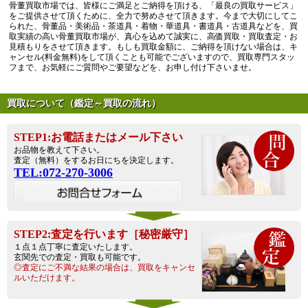
骨董買取市場では、皆様にご満足とご納得を頂ける、「最良の買取サービス」
をご提供させて頂くために、全力で努めさせて頂きます。今まで大切にしてこ
られた、骨董品・美術品・茶道具・着物・華道具・書道具・古道具などを、買
取実績の高い骨董買取市場が、真心を込めて誠実に、高価買取・買取査定・お
見積もりをさせて頂きます。もしも買取金額に、ご納得を頂けない場合は、キ
ャンセル(料金無料)をして頂くことも可能でございますので、買取専門スタッ
フまで、お気軽にご質問やご要望などを、お申し付け下さいませ。
買取について（鑑定～買取の流れ）
STEP1:お電話またはメール下さい
お品物を教えて下さい。
査定（無料）をするお日にちを決定します。
TEL:072-270-3006
STEP2:査定を行います［秘密厳守］
１点１点丁寧に査定いたします。
玄関先での査定・買取も可能です。
◎査定にご不満な結果の場合は、買取をキャンセ
ルいただけます。