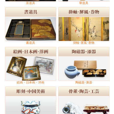
茶道具
華道具
書道具
掛軸･屏風･巻物
絵画・日本画・洋画
陶磁器･漆器