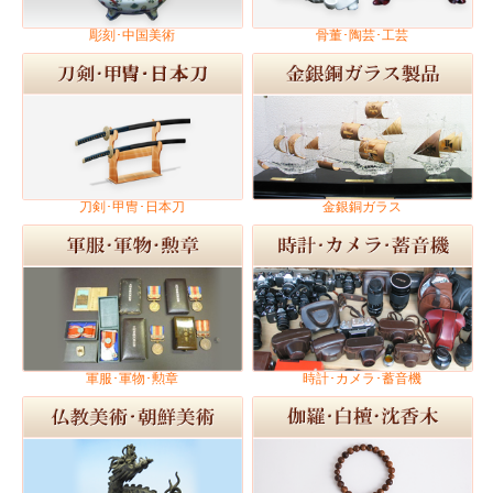
彫刻･中国美術
骨董･陶芸･工芸
刀剣･甲冑･日本刀
金銀銅ガラス
軍服･軍物･勲章
時計･カメラ･蓄音機