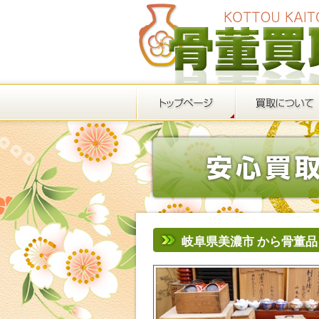
岐阜県美濃市 から骨董品