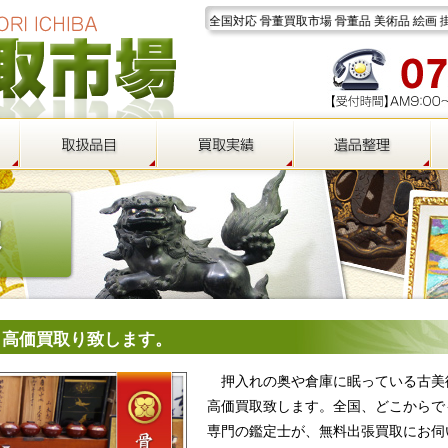
岐阜県美濃市 全国対応 骨董買取市場 骨董品 美術品 絵画 掛軸 浮世絵 茶道具 古美
 高価買取り致します。
押入れの奥や倉庫に眠っている古美
高価買取致します。全国、どこからで
専門の鑑定士が、無料出張買取にお伺